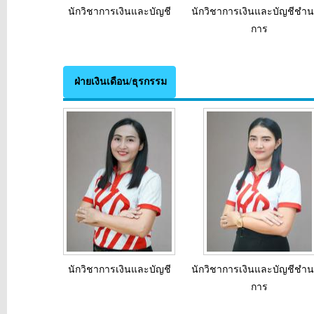
นักวิชาการเงินและบัญชี
นักวิชาการเงินและบัญชีชำ
การ
ฝ่ายเงินเดือน/ธุรกรรม
นักวิชาการเงินและบัญชี
นักวิชาการเงินและบัญชีชำ
การ